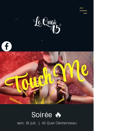
Soirée 🔥
sam. 18 juil.
  |  
45 Quai Clemenceau